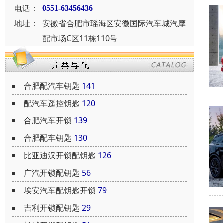
电话：
0551-63456436
地址：
安徽省合肥市瑶海区安徽国际汽车城汽摩
配市场C区11栋110号
合肥配汽车钥匙
141
配汽车遥控钥匙
120
合肥汽车开锁
139
合肥配车钥匙
130
比亚迪汉开锁配钥匙
126
广汽开锁配钥匙
56
埃安汽车配钥匙开锁
79
吉利开锁配钥匙
29