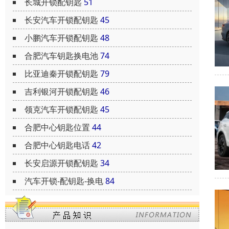
长城开锁配钥匙
51
长安汽车开锁配钥匙
45
小鹏汽车开锁配钥匙
48
合肥汽车钥匙换电池
74
比亚迪秦开锁配钥匙
79
吉利银河开锁配钥匙
46
领克汽车开锁配钥匙
45
合肥中心钥匙位置
44
合肥中心钥匙电话
42
长安启源开锁配钥匙
34
汽车开锁-配钥匙-换电
84