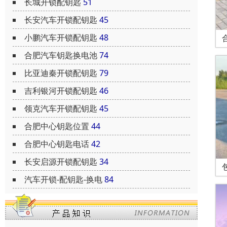
长城开锁配钥匙
51
长安汽车开锁配钥匙
45
小鹏汽车开锁配钥匙
48
合肥汽车钥匙换电池
74
比亚迪秦开锁配钥匙
79
吉利银河开锁配钥匙
46
领克汽车开锁配钥匙
45
合肥中心钥匙位置
44
合肥中心钥匙电话
42
长安启源开锁配钥匙
34
汽车开锁-配钥匙-换电
84