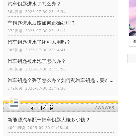
汽车钥匙进水了怎么办？
384阅读 2026-07-30 23:16:34
车钥匙进水后该如何正确处理？
373阅读 2026-07-30 23:15:12
汽车钥匙进水了还可以用吗？
386阅读 2026-07-30 23:14:41
汽车钥匙被水泡了怎么办？
390阅读 2026-07-30 23:13:50
汽车钥匙全丢了怎么办？如何配汽车钥匙，要准备什么资料？
372阅读 2026-07-30 23:12:36
新能源汽车配一把车钥匙大概多少钱？
4001阅读 2025-09-20 01:08:46