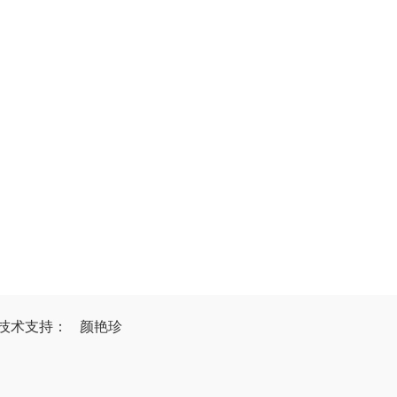
技
术
支
持
：
颜艳珍