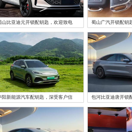
蜀山比亚迪元开锁配钥匙，欢迎致电
蜀山广汽开锁配钥
庐阳新能源汽车配钥匙，深受客户信
包河比亚迪唐开锁