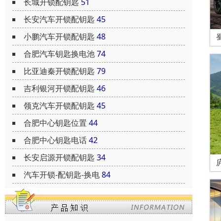
长城开锁配钥匙
51
长安汽车开锁配钥匙
45
小鹏汽车开锁配钥匙
48
合肥汽车钥匙换电池
74
比亚迪秦开锁配钥匙
79
吉利银河开锁配钥匙
46
领克汽车开锁配钥匙
45
合肥中心钥匙位置
44
合肥中心钥匙电话
42
长安启源开锁配钥匙
34
汽车开锁-配钥匙-换电
84