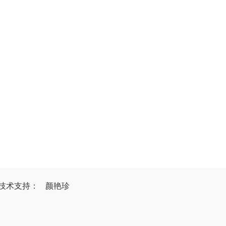
技
术
支
持
：
颜艳珍