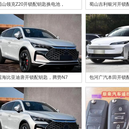
蜀山领克Z20开锁配钥匙换电池，
蜀山吉利银河开锁
瑶海比亚迪唐开锁配钥匙，腾势N7
包河广汽本田开锁