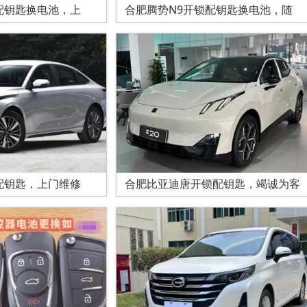
配钥匙换电池，上
合肥腾势N9开锁配钥匙换电池，随
配钥匙，上门维修
合肥比亚迪唐开锁配钥匙，竭诚为客