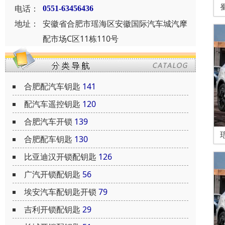
电话：
0551-63456436
地址：
安徽省合肥市瑶海区安徽国际汽车城汽摩
配市场C区11栋110号
合肥配汽车钥匙
141
配汽车遥控钥匙
120
合肥汽车开锁
139
合肥配车钥匙
130
比亚迪汉开锁配钥匙
126
广汽开锁配钥匙
56
埃安汽车配钥匙开锁
79
吉利开锁配钥匙
29