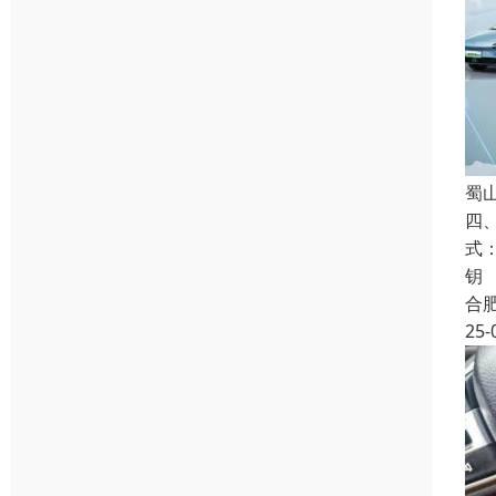
蜀
四
式
钥
合
25-