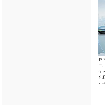
包
二
个
合
25-