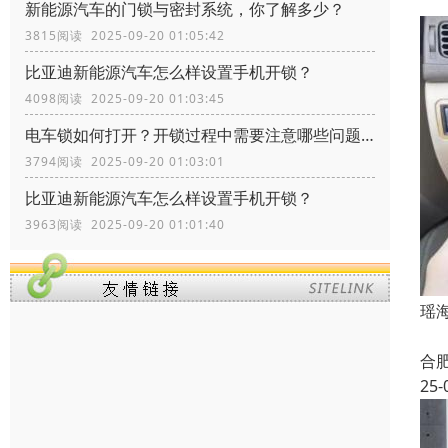
新能源汽车的门锁与密封系统，你了解多少？
3815阅读 2025-09-20 01:05:42
比亚迪新能源汽车怎么样设置手机开锁？
4098阅读 2025-09-20 01:03:45
电车锁如何打开？开锁过程中需要注意哪些问题？
3794阅读 2025-09-20 01:03:01
比亚迪新能源汽车怎么样设置手机开锁？
3963阅读 2025-09-20 01:01:40
瑶
合
25-