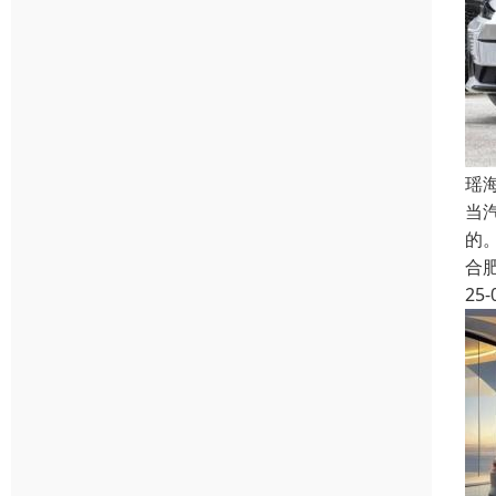
瑶
当
的
合
25-