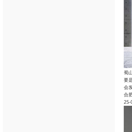
蜀
要
会
合
25-