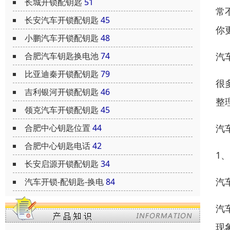
长城开锁配钥匙
51
常
长安汽车开锁配钥匙
45
你
小鹏汽车开锁配钥匙
48
汽
合肥汽车钥匙换电池
74
比亚迪秦开锁配钥匙
79
很
吉利银河开锁配钥匙
46
整
领克汽车开锁配钥匙
45
汽
合肥中心钥匙位置
44
合肥中心钥匙电话
42
1
长安启源开锁配钥匙
34
汽
汽车开锁-配钥匙-换电
84
汽
现