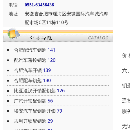
电话：
0551-63456436
地址：
安徽省合肥市瑶海区安徽国际汽车城汽摩
配市场C区11栋110号
合肥配汽车钥匙
141
价
配汽车遥控钥匙
120
六
合肥汽车开锁
139
合肥配车钥匙
130
钥
比亚迪汉开锁配钥匙
126
遥
广汽开锁配钥匙
56
服
埃安汽车配钥匙开锁
79
吉利开锁配钥匙
29
无