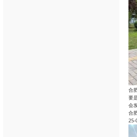
合
要
会
合
25-