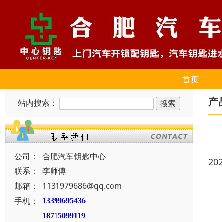
首页
产
站内搜索：
公司：
合肥汽车钥匙中心
20
联系：
李师傅
邮箱：
1131979686@qq.com
手机：
13399695436
18715099119