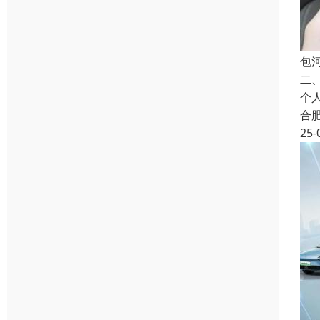
包
二
个
合
25-