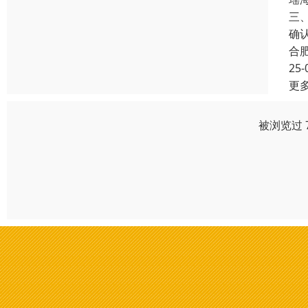
三
确
合
25-
更
被浏览过 