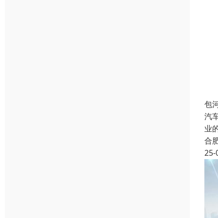
包
汽
业
合
25-