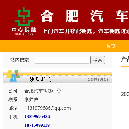
首页
产
站内搜索：
公司：
合肥汽车钥匙中心
20
联系：
李师傅
邮箱：
1131979686@qq.com
手机：
13399695436
18715099119