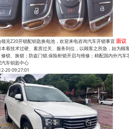
面议
山领克Z20开锁配钥匙换电池，欢迎来电咨询汽车开锁事宜
司本着技术过硬、素质过关、服务到位，以顾客之所急，始为顾
、修锁、换锁；防盗门锁.保险柜锁开启与维修；精配国内外汽车芯
肥汽车钥匙中心
12-20 09:27:01