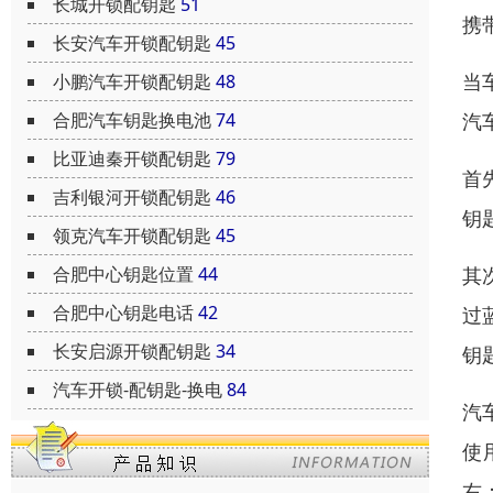
长城开锁配钥匙
51
携
长安汽车开锁配钥匙
45
当
小鹏汽车开锁配钥匙
48
汽
合肥汽车钥匙换电池
74
比亚迪秦开锁配钥匙
79
首
吉利银河开锁配钥匙
46
钥
领克汽车开锁配钥匙
45
其
合肥中心钥匙位置
44
合肥中心钥匙电话
42
过
长安启源开锁配钥匙
34
钥
汽车开锁-配钥匙-换电
84
汽
使
右