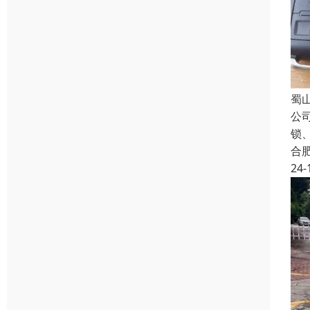
蜀
公
锁
合
24-