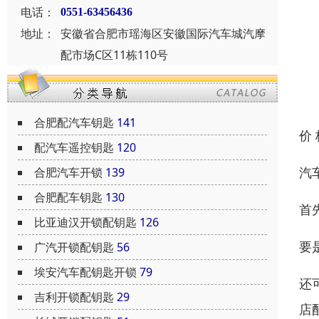
电话：
0551-63456436
地址：
安徽省合肥市瑶海区安徽国际汽车城汽摩
配市场C区11栋110号
合肥配汽车钥匙
141
价
配汽车遥控钥匙
120
汽
合肥汽车开锁
139
合肥配车钥匙
130
首
比亚迪汉开锁配钥匙
126
要
广汽开锁配钥匙
56
埃安汽车配钥匙开锁
79
还
吉利开锁配钥匙
29
店