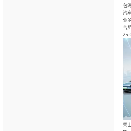
包
汽
业
合
25-
蜀