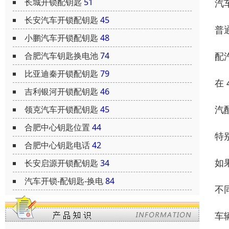
长城开锁配钥匙
51
汽
长安汽车开锁配钥匙
45
普
小鹏汽车开锁配钥匙
48
配
合肥汽车钥匙换电池
74
比亚迪秦开锁配钥匙
79
在
吉利银河开锁配钥匙
46
汽
领克汽车开锁配钥匙
45
合肥中心钥匙位置
44
特
合肥中心钥匙电话
42
如
长安启源开锁配钥匙
34
汽车开锁-配钥匙-换电
84
不
车