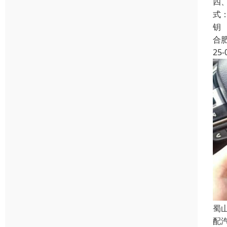
四
式
钥
合
25-
蜀
配