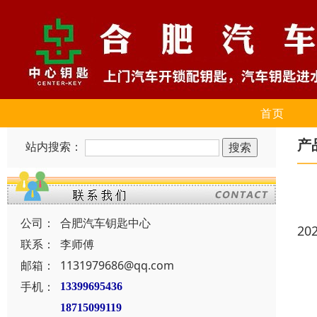
首页
产
站内搜索：
公司：
合肥汽车钥匙中心
20
联系：
李师傅
邮箱：
1131979686@qq.com
手机：
13399695436
18715099119