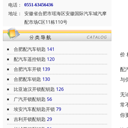
电话：
0551-63456436
地址：
安徽省合肥市瑶海区安徽国际汽车城汽摩
配市场C区11栋110号
合肥配汽车钥匙
141
价
配汽车遥控钥匙
120
配
合肥汽车开锁
139
与
合肥配车钥匙
130
比亚迪汉开锁配钥匙
126
无
广汽开锁配钥匙
56
常
埃安汽车配钥匙开锁
79
你
吉利开锁配钥匙
29