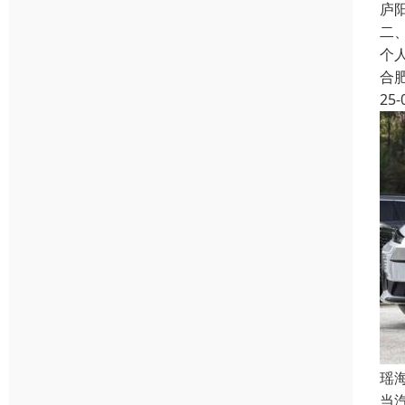
庐
二
个
合
25-
瑶
当