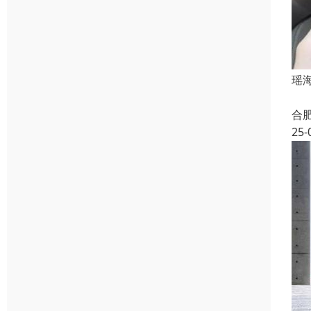
瑶
合
25-