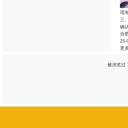
瑶
三
确
合
25-
更
被浏览过 