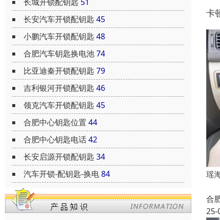
长城开锁配钥匙
51
卡
长安汽车开锁配钥匙
45
小鹏汽车开锁配钥匙
48
合肥汽车钥匙换电池
74
比亚迪秦开锁配钥匙
79
吉利银河开锁配钥匙
46
领克汽车开锁配钥匙
45
合肥中心钥匙位置
44
合肥中心钥匙电话
42
长安启源开锁配钥匙
34
汽车开锁-配钥匙-换电
84
瑶
合
25-