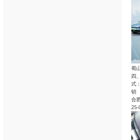
蜀
四
式
钥
合
25-