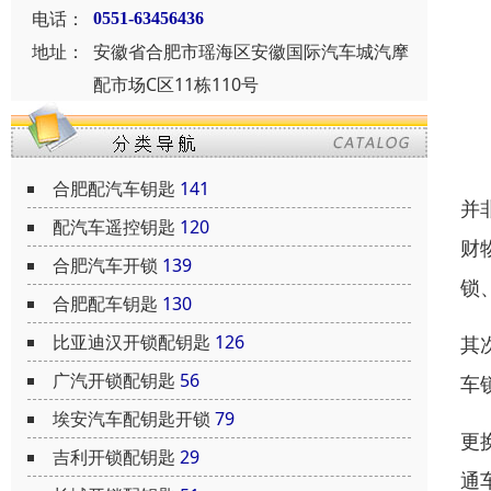
电话：
0551-63456436
地址：
安徽省合肥市瑶海区安徽国际汽车城汽摩
配市场C区11栋110号
合肥配汽车钥匙
141
并
配汽车遥控钥匙
120
财
合肥汽车开锁
139
锁
合肥配车钥匙
130
比亚迪汉开锁配钥匙
126
其
广汽开锁配钥匙
56
车
埃安汽车配钥匙开锁
79
更
吉利开锁配钥匙
29
通