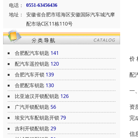
电话：
0551-63456436
地址：
安徽省合肥市瑶海区安徽国际汽车城汽摩
配市场C区11栋110号
合肥配汽车钥匙
141
价
配汽车遥控钥匙
120
配
合肥汽车开锁
139
合肥配车钥匙
130
一
比亚迪汉开锁配钥匙
126
资
广汽开锁配钥匙
56
完
埃安汽车配钥匙开锁
79
吉利开锁配钥匙
29
信