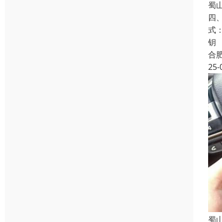
蜀
四
式
钥
合
25-
蜀