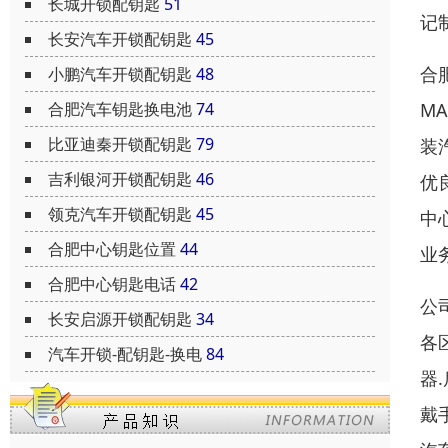
长城开锁配钥匙
51
记
长安汽车开锁配钥匙
45
合
小鹏汽车开锁配钥匙
48
M
合肥汽车钥匙换电池
74
比亚迪秦开锁配钥匙
79
装
吉利银河开锁配钥匙
46
优
领克汽车开锁配钥匙
45
中
合肥中心钥匙位置
44
业
合肥中心钥匙电话
42
公
长安启源开锁配钥匙
34
各
汽车开锁-配钥匙-换电
84
器
戴