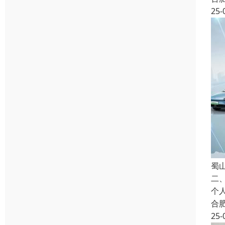
25-
蜀
二
个
合
25-