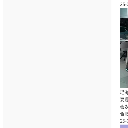
25-
瑶
要
会
合
25-