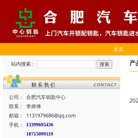
首页
产
站内搜索：
公司：
合肥汽车钥匙中心
20
联系：
李师傅
邮箱：
1131979686@qq.com
手机：
13399695436
18715099119